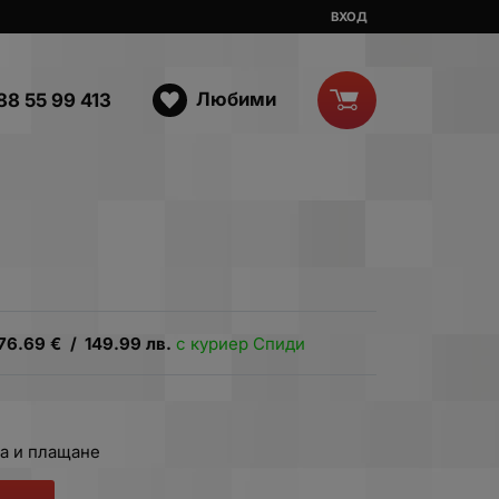
ВХОД
Любими
88 55 99 413
76.69
€
/
149.99
лв.
с куриер Спиди
а и плащане