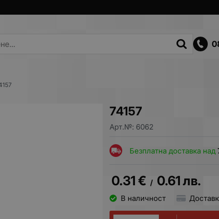
0
4157
74157
Арт.№:
6062
Безплатна доставка над
0.31
€
0.61
лв.
/
В наличност
Доставк