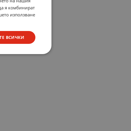
нето на нашия
 да я комбинират
ашето използване
ТЕ ВСИЧКИ