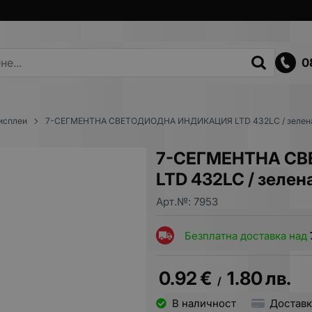
0
исплеи
7-СЕГМЕНТНА СВЕТОДИОДНА ИНДИКАЦИЯ LTD 432LC / зелен
7-СЕГМЕНТНА С
LTD 432LC / зелен
Арт.№:
7953
Безплатна доставка над
0.92
€
1.80
лв.
/
В наличност
Доставк