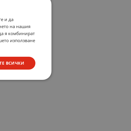
е и да
нето на нашия
 да я комбинират
ашето използване
ТЕ ВСИЧКИ