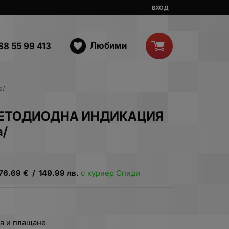
ВХОД
Любими
88 55 99 413
а/
ВЕТОДИОДНА ИНДИКАЦИЯ
а/
76.69
€
/
149.99
лв.
с куриер Спиди
а и плащане