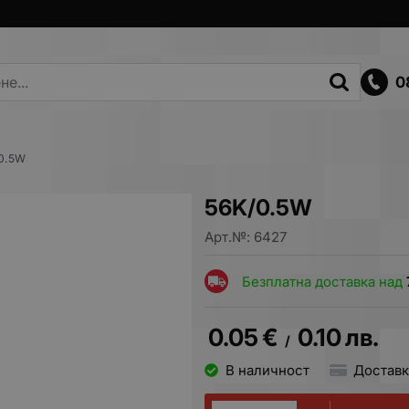
0
0.5W
56K/0.5W
Арт.№:
6427
Безплатна доставка над
0.05
€
0.10
лв.
/
В наличност
Доставк