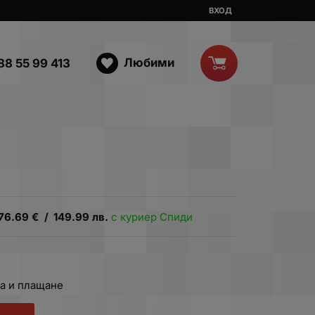
ВХОД
Любими
88 55 99 413
76.69
€
/
149.99
лв.
с куриер Спиди
а и плащане