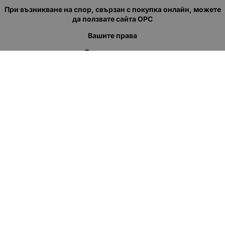
При възникване на спор, свързан с покупка онлайн, можете
да ползвате сайта ОРС
Вашите права
Отказ от сделка
За нас
Полезни връзки
Карта на сайта
Контакти
КОНТАКТИ
"КВАЗЕР" ЕООД
Адрес: гр. Пловдив
ул."Кукленско шосе" No.12
Ел. поща (препиши, не копирай):
salеs:at:kvazer.cоm
Телефон:
088 55 99 413