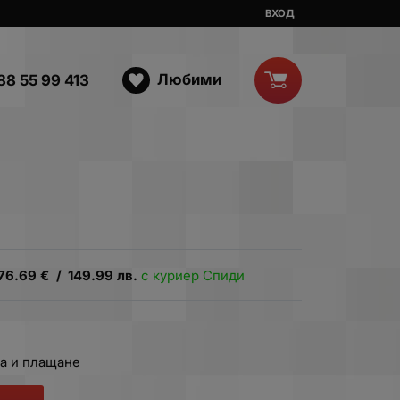
ВХОД
Любими
88 55 99 413
76.69
€
/
149.99
лв.
с куриер Спиди
а и плащане