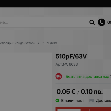
0
еполярни кондензатори
510pF/63V
510pF/63V
Арт.№:
6033
Безплатна доставка над
0.05
€
0.10
лв.
/
В наличност
Доставк