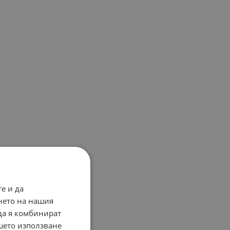
е и да
нето на нашия
 да я комбинират
ашето използване