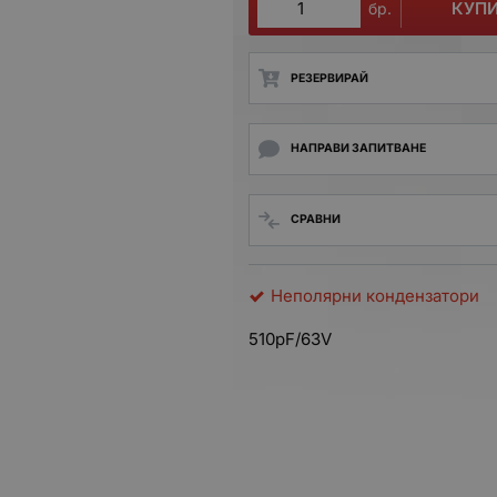
КУП
бр.
РЕЗЕРВИРАЙ
НАПРАВИ ЗАПИТВАНЕ
СРАВНИ
Неполярни кондензатори
510pF/63V