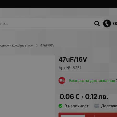
0
олярни кондензатори
47uF/16V
47uF/16V
Арт.№:
6251
Безплатна доставка над
0.06
€
0.12
лв.
/
В наличност
Доставк