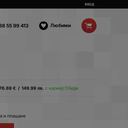
ВХОД
Любими
88 55 99 413
76.69
€
/
149.99
лв.
с куриер Спиди
а и плащане