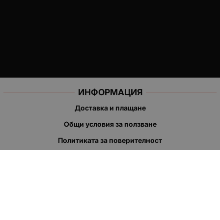
ИНФОРМАЦИЯ
Доставка и плащане
Общи условия за ползване
Политиката за поверителност
Политика за използване на бисквитки
При възникване на спор, свързан с покупка онлайн, можете
да ползвате сайта ОРС
Вашите права
Отказ от сделка