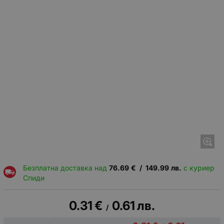
Безплатна доставка над
76.69
€
/
149.99
лв.
с куриер
Спиди
0.31
€
0.61
лв.
/