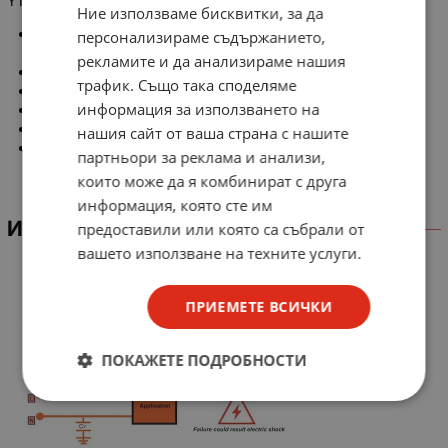
Y1 DE2E3KY472MA4BM02F Murata
Ние използваме бисквитки, за да
Тип кондензатор: керамичен
персонализираме съдържанието,
противосмутитетелен кондензатор Y1 / X1
рекламите и да анализираме нашия
Капацитет: 4.7nF
трафик. Също така споделяме
Толеранс: ±20%
информация за използването на
Работно напрежение: Y1 @ 250V AC, X1 @ 250V AC
Растер на изводите: 10mm
нашия сайт от ваша страна с нашите
Монтаж: THT
партньори за реклама и анализи,
които може да я комбинират с друга
информация, която сте им
ИНФОРМАЦИЯ
предоставили или която са събрали от
вашето използване на техните услуги.
ПРИЕМЕТЕ ВСИЧКИ
ПОКАЖЕТЕ ПОДРОБНОСТИ