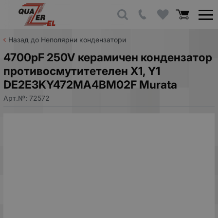
Назад до Неполярни кондензатори
4700pF 250V керамичен кондензатор
противосмутитетелен X1, Y1
DE2E3KY472MA4BM02F Murata
Арт.№:
72572