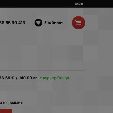
ВХОД
Любими
88 55 99 413
76.69
€
/
149.99
лв.
с куриер Спиди
а и плащане