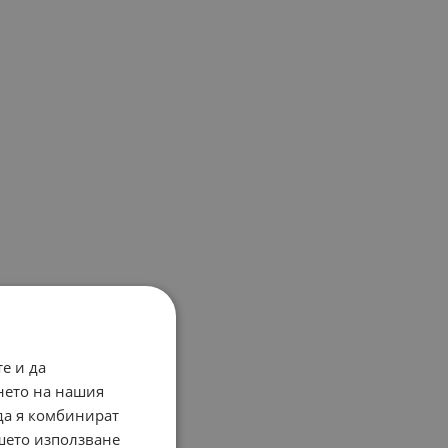
е и да
нето на нашия
 да я комбинират
ашето използване