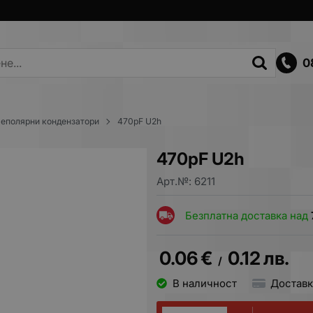
0
еполярни кондензатори
470pF U2h
470pF U2h
Арт.№:
6211
Безплатна доставка над
0.06
€
0.12
лв.
/
В наличност
Доставк