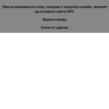
При възникване на спор, свързан с покупка онлайн, можете
да ползвате сайта ОРС
Вашите права
Отказ от сделка
За нас
Полезни връзки
Карта на сайта
Контакти
КОНТАКТИ
"КВАЗЕР" ЕООД
Адрес: гр. Пловдив
ул."Кукленско шосе" No.12
Ел. поща (препиши, не копирай):
salеs:at:kvazer.cоm
Телефон:
088 55 99 413