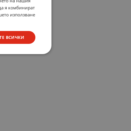
нето на нашия
 да я комбинират
ашето използване
ТЕ ВСИЧКИ