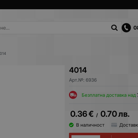
0
014
4014
Арт.№:
6936
Безплатна доставка над
0.36
€
0.70
лв.
/
В наличност
Доставк