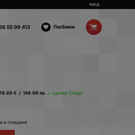
ВХОД
Любими
88 55 99 413
76.69
€
/
149.99
лв.
с куриер Спиди
а и плащане