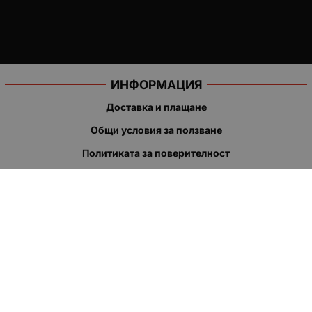
ИНФОРМАЦИЯ
Доставка и плащане
Общи условия за ползване
Политиката за поверителност
Политика за използване на бисквитки
При възникване на спор, свързан с покупка онлайн, можете
да ползвате сайта ОРС
Вашите права
Отказ от сделка
За нас
Полезни връзки