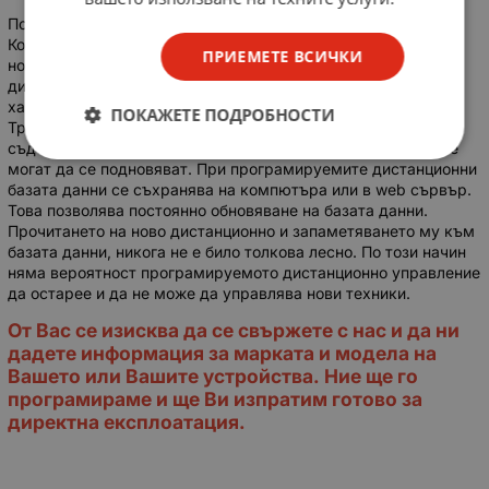
Постоянна актуализация.
Компютърно програмируемото дистанционно управление е
ПРИЕМЕТЕ ВСИЧКИ
нов подобрен продукт на традиционните универсални
дистанционни управления. Основните им разлики и
характеристики се състоят в базата данни с кодове.
ПОКАЖЕТЕ ПОДРОБНОСТИ
Традиционните универсални дистанционни управления
съдържат кодовете в самите тях и веднъж произведени не
могат да се подновяват. При програмируемите дистанционни
базата данни се съхранява на компютъра или в web сървър.
Това позволява постоянно обновяване на базата данни.
Прочитането на ново дистанционно и запаметяването му към
базата данни, никога не е било толкова лесно. По този начин
няма вероятност програмируемото дистанционно управление
да остарее и да не може да управлява нови техники.
От Вас се изисква да се свържете с нас и да ни
дадете информация за марката и модела на
Вашето или Вашите устройства. Ние ще го
програмираме и ще Ви изпратим готово за
директна експлоатация.