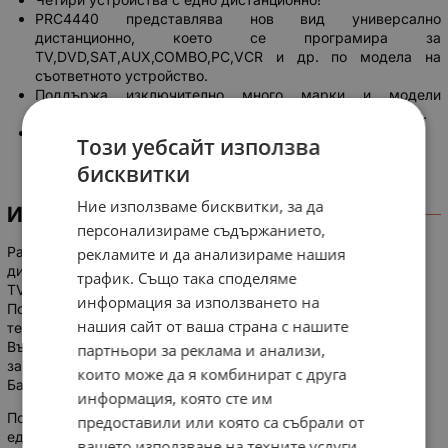
PRC4440 представлява нов вид универсално
дистанционно, което се програмира за
TV,DVD,SAT,AUX,COMBO,PC,VCR и др. по модела на
съответното устройство.
Поддържа изключително много марки и модели
телевизори, DVD-та, сателитни приемници, уредби и др.
Позволява ви да интегрирате всичките си ДУ в едно.
Този уебсайт използва
бисквитки
Ние използваме бисквитки, за да
ИНФОРМАЦИЯ
персонализираме съдържанието,
Pacostar PRC4440 представлява нов вид универсално
рекламите и да анализираме нашия
дистанционно, което се програмира за
трафик. Също така споделяме
TV,DVD,SAT,AUX,COMBO,PC,VCR и др.
информация за използването на
Поддържа Изключително много марки и модели за нови
нашия сайт от ваша страна с нашите
телевизори, DVD-та, сателитни приемници, уредби и др.
Възможност за прочитане на оригинални дистанционни и
партньори за реклама и анализи,
запаметяването им в ТXT файл.
които може да я комбинират с друга
База данни с повече от 400 000 модела.
информация, която сте им
Позволява ви да интегрирате всичките си дистанционни в
предоставили или която са събрали от
едно.
вашето използване на техните услуги.