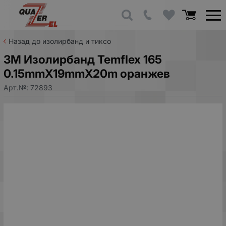
Назад до изолирбанд и тиксо
3M Изолирбанд Temflex 165
0.15mmX19mmX20m оранжев
Арт.№:
72893