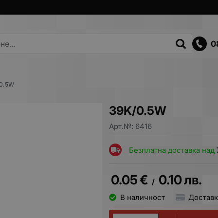
0
0.5W
39K/0.5W
Арт.№:
6416
Безплатна доставка над
0.05
€
0.10
лв.
/
В наличност
Доставк