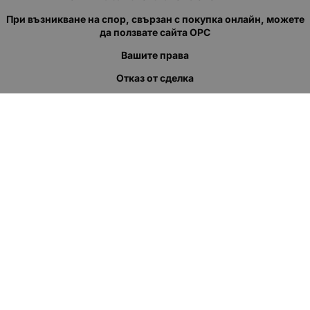
При възникване на спор, свързан с покупка онлайн, можете
да ползвате сайта ОРС
Вашите права
Отказ от сделка
За нас
Полезни връзки
Карта на сайта
Контакти
КОНТАКТИ
"КВАЗЕР" ЕООД
Адрес: гр. Пловдив
ул."Кукленско шосе" No.12
Ел. поща (препиши, не копирай):
salеs:at:kvazer.cоm
Телефон:
088 55 99 413