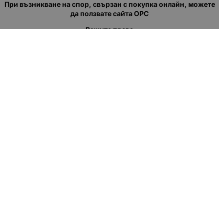
При възникване на спор, свързан с покупка онлайн, можете
да ползвате сайта ОРС
Вашите права
Отказ от сделка
За нас
Полезни връзки
Карта на сайта
Контакти
КОНТАКТИ
"КВАЗЕР" ЕООД
Адрес: гр. Пловдив
ул."Кукленско шосе" No.12
Ел. поща (препиши, не копирай):
salеs:at:kvazer.cоm
Телефон:
088 55 99 413