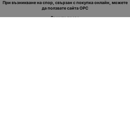
При възникване на спор, свързан с покупка онлайн, можете
да ползвате сайта ОРС
Вашите права
Отказ от сделка
За нас
Полезни връзки
Карта на сайта
Контакти
КОНТАКТИ
"КВАЗЕР" ЕООД
Адрес: гр. Пловдив
ул."Кукленско шосе" No.12
Ел. поща (препиши, не копирай):
salеs:at:kvazer.cоm
Телефон:
088 55 99 413