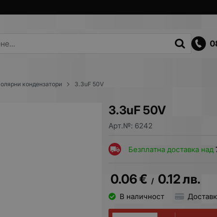
0
олярни кондензатори
3.3uF 50V
3.3uF 50V
Арт.№:
6242
Безплатна доставка над
0.06
€
0.12
лв.
/
В наличност
Доставк