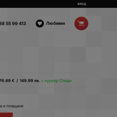
ВХОД
Любими
88 55 99 413
76.69
€
/
149.99
лв.
с куриер Спиди
а и плащане