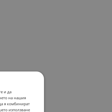
е и да
нето на нашия
 да я комбинират
ашето използване