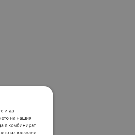
е и да
нето на нашия
 да я комбинират
ашето използване