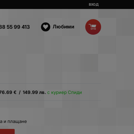
ВХОД
Любими
88 55 99 413
76.69
€
/
149.99
лв.
с куриер Спиди
а и плащане