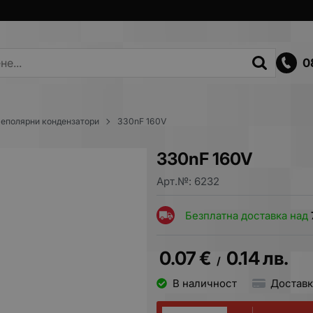
0
еполярни кондензатори
330nF 160V
330nF 160V
Арт.№:
6232
Безплатна доставка над
0.07
€
0.14
лв.
/
В наличност
Доставк