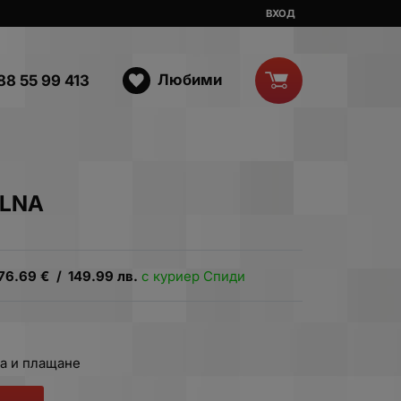
ВХОД
Любими
88 55 99 413
ELNA
76.69
€
/
149.99
лв.
с куриер Спиди
а и плащане