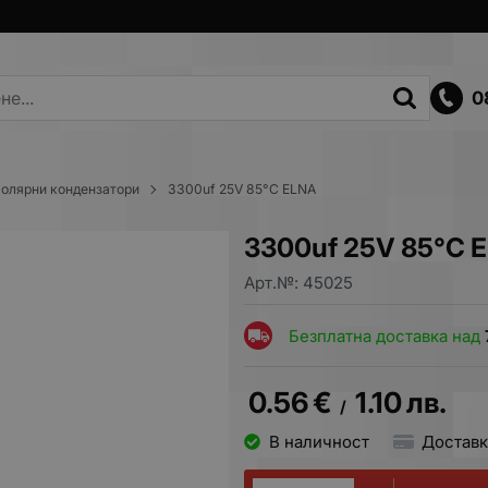
0
олярни кондензатори
3300uf 25V 85°C ELNA
3300uf 25V 85°C 
Арт.№:
45025
Безплатна доставка над
0.56
€
1.10
лв.
/
В наличност
Доставк