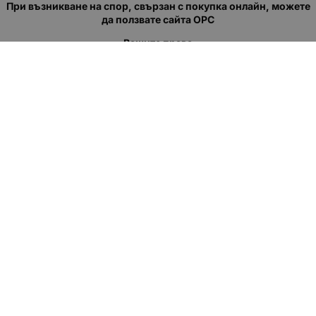
При възникване на спор, свързан с покупка онлайн, можете
да ползвате сайта ОРС
Вашите права
Отказ от сделка
За нас
Полезни връзки
Карта на сайта
Контакти
КОНТАКТИ
"КВАЗЕР" ЕООД
Адрес: гр. Пловдив
ул."Кукленско шосе" No.12
Ел. поща (препиши, не копирай):
salеs:at:kvazer.cоm
Телефон:
088 55 99 413