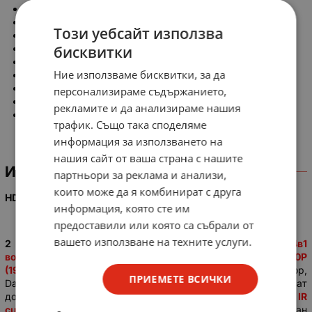
IR осветление: 20 m
Технология на пренос: HDCVI, HDTVI, AHD, Analog/CVBS
Този уебсайт използва
Lens Type : Fixed lens / Fixed iris
бисквитки
Focal Length: 2.8mm
Max Aperture : F1.85
Ние използваме бисквитки, за да
Angle of View: H:103°
Power Supply : 12V DC ±30%
персонализираме съдържанието,
Power Consumption: Max. 2.7W (12V DC, IR on)
рекламите и да анализираме нашия
Ingress Protection & Vandal Resistance: IP67
трафик. Също така споделяме
информация за използването на
нашия сайт от ваша страна с нашите
ИНФОРМАЦИЯ
партньори за реклама и анализи,
които може да я комбинират с друга
HDCVI EYEBALL HAC-T2A21-0280B КУПОЛНА КАМЕРА
информация, която сте им
предоставили или която са събрали от
вашето използване на техните услуги.
2 Megapixel
True
Day&Night HDCVI 4в1
водоустойчива
куполна камера или
1080P
(1920x1080)/25FPS
,
1/2.7” CMOS progressive сензор,
ПРИЕМЕТЕ ВСИЧКИ
Dahua
Cruiser
ISP,
и
нтелигентно IR осветлени
е
с обхват
до
20 метра
,
Microcrystalline LED с по-висока ефективност,
IR
cut Filter
,
0.04Lux@F1.85/IRE30, 0Lux IR on, фиксиран