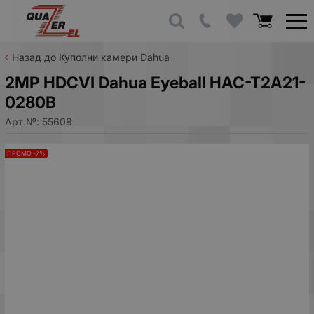
Назад до Куполни камери Dahua
2MP HDCVI Dahua Eyeball HAC-T2A21-
0280B
Арт.№:
55608
ПРОМО -7%