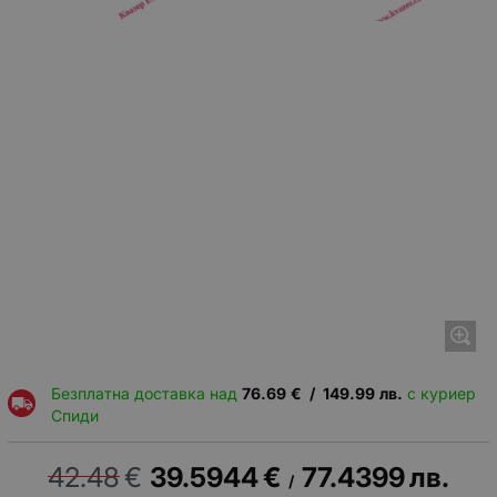
Безплатна доставка над
76.69
€
/
149.99
лв.
с куриер
Спиди
42.48
€
39.5944
€
77.4399
лв.
/