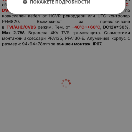
ПОКАЖЕТЕ ПОДРОБНОСТИ
обектив
2.8mm
с хоризонтален ъгъл
103º, BLC, HLC,
DWDR
,
AWB, AGC, 2D-DNR.
OSD меню
управляемо по
коаксиален кабел от HCVR рекордери или UTC контролер
PFM820. Възможност за превключване
в
TVI/AHD/CVBS
режим. Тем. oт
-40°C~+60°C
, DC12V±30%,
Max 2.7W.
Вградена 4KV TVS гръмозащита. Съвместими
монтажни аксесоари PFA135, PFA130-E. Алуминиев корпус с
размери: 94x94x78mm за
външен монтаж. IP67.