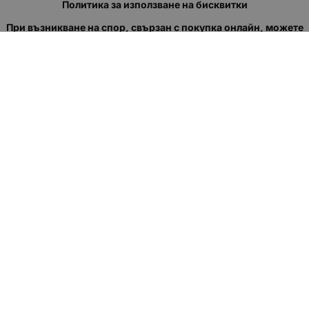
Политика за използване на бисквитки
При възникване на спор, свързан с покупка онлайн, можете
да ползвате сайта ОРС
Вашите права
Отказ от сделка
За нас
Полезни връзки
Карта на сайта
Контакти
КОНТАКТИ
"КВАЗЕР" ЕООД
Адрес: гр. Пловдив
ул."Кукленско шосе" No.12
Ел. поща (препиши, не копирай):
salеs:at:kvazer.cоm
Телефон:
088 55 99 413