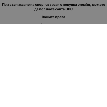
При възникване на спор, свързан с покупка онлайн, можете
да ползвате сайта ОРС
Вашите права
Отказ от сделка
За нас
Полезни връзки
Карта на сайта
Контакти
КОНТАКТИ
"КВАЗЕР" ЕООД
Адрес: гр. Пловдив
ул."Кукленско шосе" No.12
Ел. поща (препиши, не копирай):
salеs:at:kvazer.cоm
Телефон:
088 55 99 413