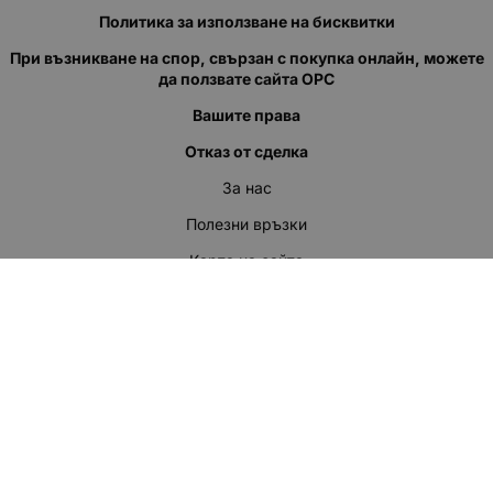
Политика за използване на бисквитки
При възникване на спор, свързан с покупка онлайн, можете
да ползвате сайта ОРС
Вашите права
Отказ от сделка
За нас
Полезни връзки
Карта на сайта
Контакти
КОНТАКТИ
"КВАЗЕР" ЕООД
Адрес: гр. Пловдив
ул."Кукленско шосе" No.12
Ел. поща (препиши, не копирай):
salеs:at:kvazer.cоm