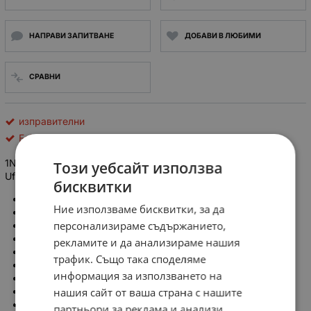
НАПРАВИ ЗАПИТВАНЕ
ДОБАВИ В ЛЮБИМИ
СРАВНИ
изправителни
Fairchild Semiconductor
1N 4005 - Диод: изправителен; THT; 600V; 1A; Ifsm: 27A;
Този уебсайт използва
Ufmax: 1,1V
бисквитки
Производител: FAIRCHILD
Ние използваме бисквитки, за да
Тип диод: изправителен
персонализираме съдържанието,
Монтаж: THT
Обратно макс. напрежение: 0,6kV
рекламите и да анализираме нашия
Ток в права посока: 1A
трафик. Също така споделяме
Структура: единичен диод
информация за използването на
Ток в импулс макс.:
27A
нашия сайт от ваша страна с нашите
Корпус: DO41, DO204AC
Паз на напрежение в права посока макс.:
1,1V
партньори за реклама и анализи,