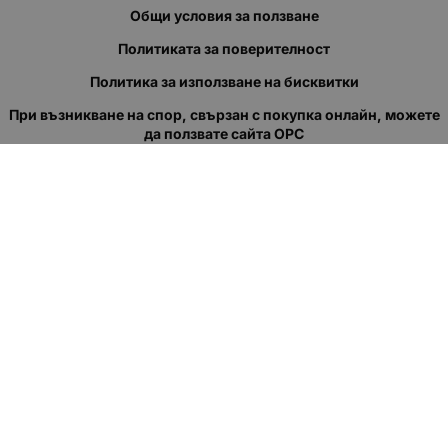
Общи условия за ползване
Политиката за поверителност
Политика за използване на бисквитки
При възникване на спор, свързан с покупка онлайн, можете
да ползвате сайта ОРС
Вашите права
Отказ от сделка
За нас
Полезни връзки
Карта на сайта
Контакти
КОНТАКТИ
"КВАЗЕР" ЕООД
Адрес: гр. Пловдив