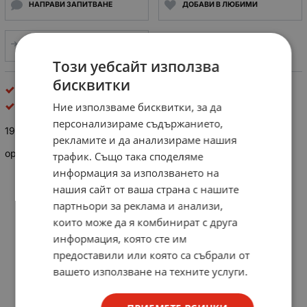
НАПРАВИ ЗАПИТВАНЕ
ДОБАВИ В ЛЮБИМИ
СРАВНИ
Този уебсайт използва
бисквитки
инструменти рубикон
Rubicon Tools LLC
Ние използваме бисквитки, за да
персонализираме съдържанието,
1900 Комплект часовникарска отвертка с 4 върха
рекламите и да анализираме нашия
оригинални Рубикон - Япония
трафик. Също така споделяме
информация за използването на
нашия сайт от ваша страна с нашите
партньори за реклама и анализи,
които може да я комбинират с друга
информация, която сте им
предоставили или която са събрали от
вашето използване на техните услуги.