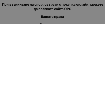
При възникване на спор, свързан с покупка онлайн, можете
да ползвате сайта ОРС
Вашите права
Отказ от сделка
За нас
Полезни връзки
Карта на сайта
Контакти
КОНТАКТИ
"КВАЗЕР" ЕООД
Адрес: гр. Пловдив
ул."Кукленско шосе" No.12
Ел. поща (препиши, не копирай):
salеs:at:kvazer.cоm
Телефон:
088 55 99 413