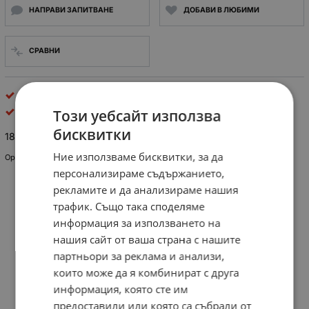
НАПРАВИ ЗАПИТВАНЕ
ДОБАВИ В ЛЮБИМИ
СРАВНИ
инструменти рубикон
Rubicon Tools LLC
Този уебсайт използва
бисквитки
187 отвертка торкс с отвор T25H Rubicon
Ние използваме бисквитки, за да
Оригинална висококачествена японска отвертка-торкс
персонализираме съдържанието,
рекламите и да анализираме нашия
трафик. Също така споделяме
информация за използването на
нашия сайт от ваша страна с нашите
партньори за реклама и анализи,
които може да я комбинират с друга
информация, която сте им
предоставили или която са събрали от