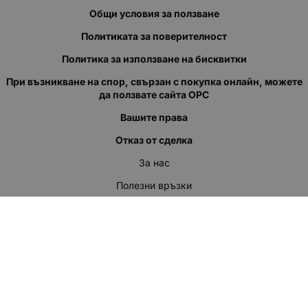
Общи условия за ползване
Политиката за поверителност
Политика за използване на бисквитки
При възникване на спор, свързан с покупка онлайн, можете
да ползвате сайта ОРС
Вашите права
Отказ от сделка
За нас
Полезни връзки
Карта на сайта
Контакти
КОНТАКТИ
"КВАЗЕР" ЕООД
Адрес: гр. Пловдив