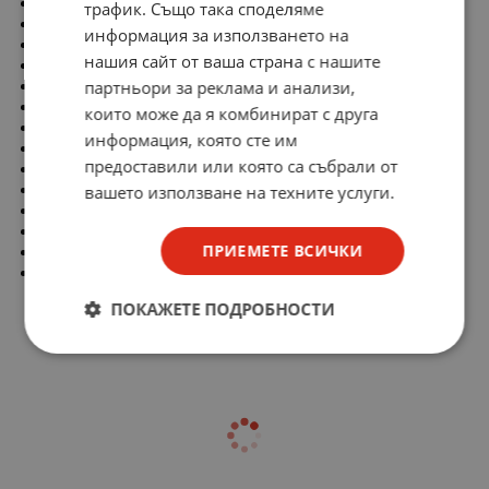
Degree of protection (NEMA): 4X
трафик. Също така споделяме
ETIM Class: Indicator light complete
информация за използването на
ETIM Group: Low-voltage industrial components
нашия сайт от ваша страна с нашите
Hole diameter: 22mm
партньори за реклама и анализи,
Material front ring: Plastic
Number of indicator lights: 1
които може да я комбинират с друга
Rated operating voltage Ue: 0 - 382V
информация, която сте им
Type of electric connection: Screw connection
предоставили или която са събрали от
Type of lamp socket: BA9s
Type of lens: High
вашето използване на техните услуги.
Voltage type: AC/DC
With front ring: Yes
ПРИЕМЕТЕ ВСИЧКИ
With light source: Yes
EAN: 8017018858266
ПОКАЖЕТЕ ПОДРОБНОСТИ