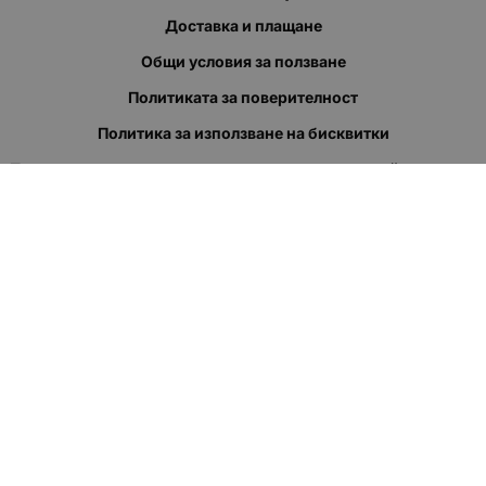
Доставка и плащане
Общи условия за ползване
Политиката за поверителност
Политика за използване на бисквитки
При възникване на спор, свързан с покупка онлайн, можете
да ползвате сайта ОРС
Вашите права
Отказ от сделка
За нас
Полезни връзки
Карта на сайта
Контакти
КОНТАКТИ