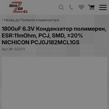
Назад до Полярни кондензатори
1800uF 6.3V Кондензатор полимерен,
ESR:11mOhm, PCJ, SMD, ±20%
NICHICON PCJ0J182MCL1GS
Арт.№:
53373