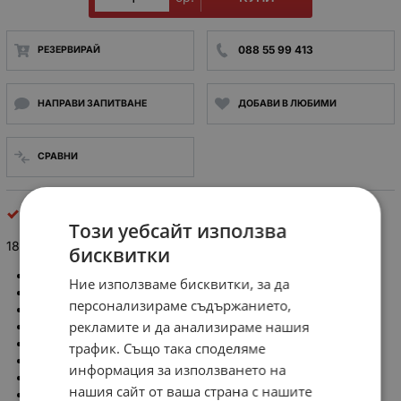
088 55 99 413
РЕЗЕРВИРАЙ
НАПРАВИ ЗАПИТВАНЕ
ДОБАВИ В ЛЮБИМИ
СРАВНИ
Полярни кондензатори
Този уебсайт използва
1800uF/6.3V Кондензатор полимерен, ESR:11mΩ
бисквитки
Производител: NICHICON
Ние използваме бисквитки, за да
Тип кондензатор: полимерен
персонализираме съдържанието,
Капацитет: 1800µF
рекламите и да анализираме нашия
Работно напрежение: 6.3V DC
Съпротивление ESR: 11mΩ
трафик. Също така споделяме
Серия кондензатори: PCJ
информация за използването на
Монтаж: SMD
нашия сайт от ваша страна с нашите
Толеранс: ±20%