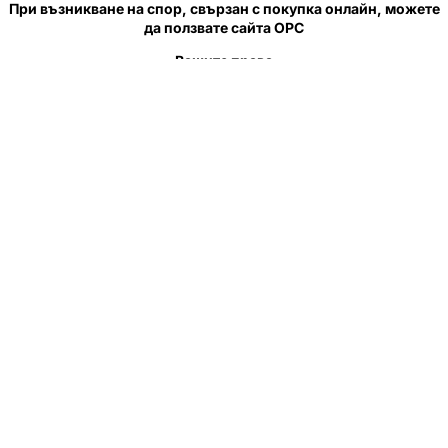
При възникване на спор, свързан с покупка онлайн, можете
да ползвате сайта ОРС
Вашите права
Отказ от сделка
За нас
Полезни връзки
Карта на сайта
Контакти
КОНТАКТИ
"КВАЗЕР" ЕООД
Адрес: гр. Пловдив
ул."Кукленско шосе" No.12
Ел. поща (препиши, не копирай):
salеs:at:kvazer.cоm
Телефон:
088 55 99 413