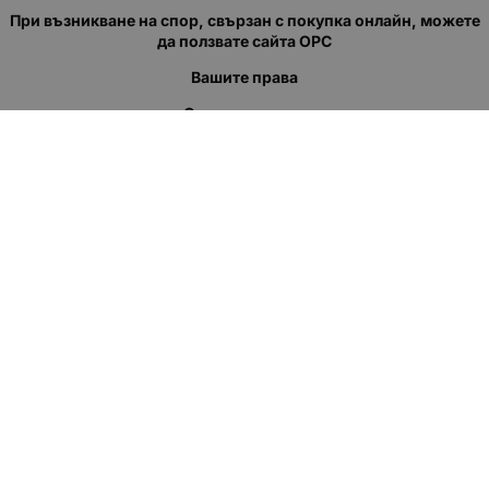
При възникване на спор, свързан с покупка онлайн, можете
да ползвате сайта ОРС
Вашите права
Отказ от сделка
За нас
Полезни връзки
Карта на сайта
Контакти
КОНТАКТИ
"КВАЗЕР" ЕООД
Адрес: гр. Пловдив
ул."Кукленско шосе" No.12
Ел. поща (препиши, не копирай):
salеs:at:kvazer.cоm
Телефон:
088 55 99 413