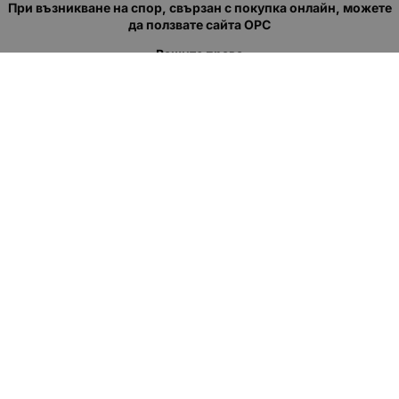
При възникване на спор, свързан с покупка онлайн, можете
да ползвате сайта ОРС
Вашите права
Отказ от сделка
За нас
Полезни връзки
Карта на сайта
Контакти
КОНТАКТИ
"КВАЗЕР" ЕООД
Адрес: гр. Пловдив
ул."Кукленско шосе" No.12
Ел. поща (препиши, не копирай):
salеs:at:kvazer.cоm
Телефон:
088 55 99 413