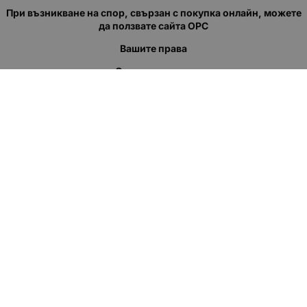
При възникване на спор, свързан с покупка онлайн, можете
да ползвате сайта ОРС
Вашите права
Отказ от сделка
За нас
Полезни връзки
Карта на сайта
Контакти
КОНТАКТИ
"КВАЗЕР" ЕООД
Адрес: гр. Пловдив
ул."Кукленско шосе" No.12
Ел. поща (препиши, не копирай):
salеs:at:kvazer.cоm
Телефон:
088 55 99 413