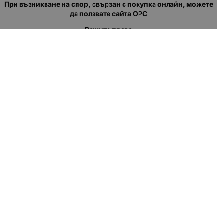
При възникване на спор, свързан с покупка онлайн, можете
да ползвате сайта ОРС
Вашите права
Отказ от сделка
За нас
Полезни връзки
Карта на сайта
Контакти
КОНТАКТИ
"КВАЗЕР" ЕООД
Адрес: гр. Пловдив
ул."Кукленско шосе" No.12
Ел. поща (препиши, не копирай):
salеs:at:kvazer.cоm
Телефон:
088 55 99 413