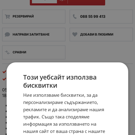
088 55 99 413
РЕЗЕРВИРАЙ
НАПРАВИ ЗАПИТВАНЕ
ДОБАВИ В ЛЮБИМИ
СРАВНИ
led лампи
Този уебсайт използва
HOROZ
бисквитки
056-005-0018 КВАДРАТЕН СВЕТОДИОДЕН ПАНЕЛ SMD LED
Ние използваме бисквитки, за да
18W 1170Lm 6400K 225x225mm IP20 БЯЛ 220-240V
персонализираме съдържанието,
Тип: LED SMD
рекламите и да анализираме нашия
Мощност: 18W
трафик. Също така споделяме
Захранване: 220-240V
Живот ч.: 50 000
информация за използването на
Температура на цвета: 6400K студено бял
нашия сайт от ваша страна с нашите
Светлинен поток: 1170lm