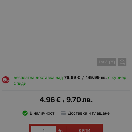
1 от 3
Безплатна доставка над
76.69
€
/
149.99
лв.
с куриер
Спиди
4.96
€
9.70
лв.
/
В наличност
Доставка и плащане
КУПИ
бр.