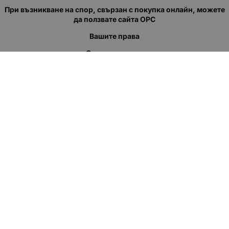
При възникване на спор, свързан с покупка онлайн, можете
да ползвате сайта ОРС
Вашите права
Отказ от сделка
За нас
Полезни връзки
Карта на сайта
Контакти
КОНТАКТИ
"КВАЗЕР" ЕООД
Адрес: гр. Пловдив
ул."Кукленско шосе" No.12
Ел. поща (препиши, не копирай):
salеs:at:kvazer.cоm
Телефон:
088 55 99 413