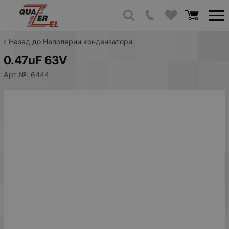
Назад до Неполярни кондензатори
0.47uF 63V
Арт.№:
6444