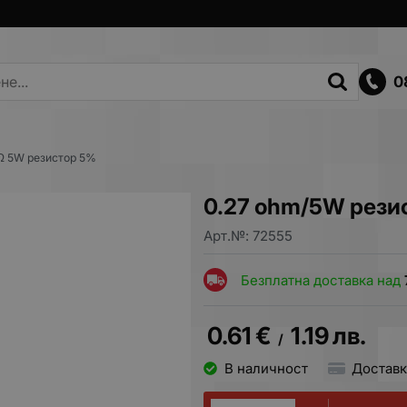
0
Ω 5W резистор 5%
0.27 ohm/5W рези
Арт.№:
72555
Безплатна доставка над
0.61
€
1.19
лв.
/
В наличност
Доставк