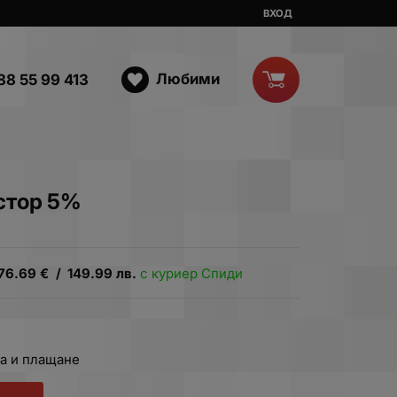
ВХОД
Любими
88 55 99 413
стор 5%
76.69
€
/
149.99
лв.
с куриер Спиди
а и плащане