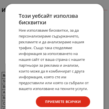
ИНФОРМАЦИЯ
Този уебсайт използва
бисквитки
Ние използваме бисквитки, за да
персонализираме съдържанието,
рекламите и да анализираме нашия
трафик. Също така споделяме
информация за използването на
нашия сайт от ваша страна с нашите
партньори за реклама и анализи,
които може да я комбинират с друга
Item
Performance Characteristics
информация, която сте им
SMD
Not SMD
предоставили или която са събрали от
Body Type
Cased & radial leaded type
вашето използване на техните услуги.
AC or DC
AC
Rated voltage
250(V)
ПРИЕМЕТЕ ВСИЧКИ
Category Temp. Range
-40 to 100Cel(Cel)
Capacitance
0.1(microF)