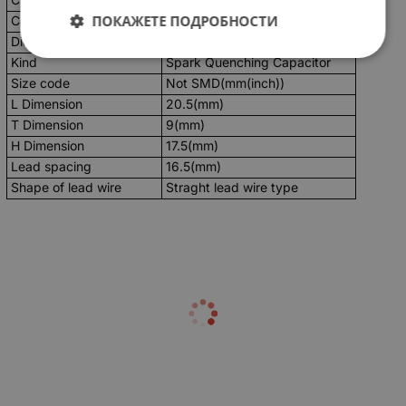
ПОКАЖЕТЕ ПОДРОБНОСТИ
Capacitance tolerance
-20 to 20(%)
Dielectric material
MPET
Kind
Spark Quenching Capacitor
Size code
Not SMD(mm(inch))
L Dimension
20.5(mm)
T Dimension
9(mm)
H Dimension
17.5(mm)
Lead spacing
16.5(mm)
Shape of lead wire
Straght lead wire type