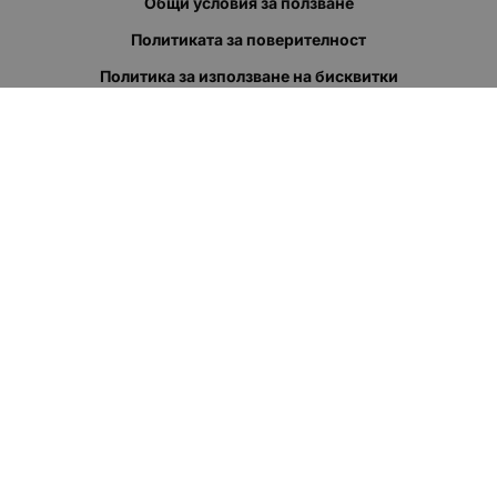
Общи условия за ползване
Политиката за поверителност
Политика за използване на бисквитки
При възникване на спор, свързан с покупка онлайн, можете
да ползвате сайта ОРС
Вашите права
Отказ от сделка
За нас
Полезни връзки
Карта на сайта
Контакти
КОНТАКТИ
"КВАЗЕР" ЕООД
Адрес: гр. Пловдив