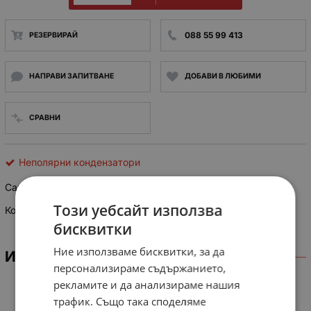
088 55 99 413
РЕЗЕРВИРАЙ
НАПРАВИ ЗАПИТВАНЕ
ДОБАВИ В ЛЮБИМИ
СРАВНИ
Неполярни кондензатори
Capacitor Matsushita 250VAC 0.033uF+120ohm
Този уебсайт използва
Кондензатор: полипропиленов, противосмутитетелен; 3.3nF
бисквитки
Ние използваме бисквитки, за да
ИНФОРМАЦИЯ
персонализираме съдържанието,
рекламите и да анализираме нашия
трафик. Също така споделяме