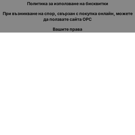
Политика за използване на бисквитки
При възникване на спор, свързан с покупка онлайн, можете
да ползвате сайта ОРС
Вашите права
Отказ от сделка
За нас
Полезни връзки
Карта на сайта
Контакти
КОНТАКТИ
"КВАЗЕР" ЕООД
Адрес: гр. Пловдив
ул."Кукленско шосе" No.12
Ел. поща (препиши, не копирай):
salеs:at:kvazer.cоm