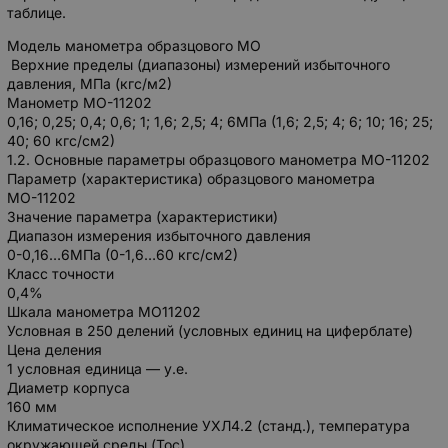
таблице.
Модель манометра образцового МО
Верхние пределы (диапазоны) измерений избыточного
давления, МПа (кгс/м2)
Манометр МО-11202
0,16; 0,25; 0,4; 0,6; 1; 1,6; 2,5; 4; 6МПа (1,6; 2,5; 4; 6; 10; 16; 25;
40; 60 кгс/см2)
1.2. Основные параметры образцового манометра МО-11202
Параметр (характеристика) образцового манометра
МО-11202
Значение параметра (характеристики)
Диапазон измерения избыточного давления
0-0,16…6МПа (0-1,6…60 кгс/см2)
Класс точности
0,4%
Шкала манометра МО11202
Условная в 250 делений (условных единиц на циферблате)
Цена деления
1 условная единица — у.е.
Диаметр корпуса
160 мм
Климатическое исполнение УХЛ4.2 (станд.), температура
окружающей среды (Тос)