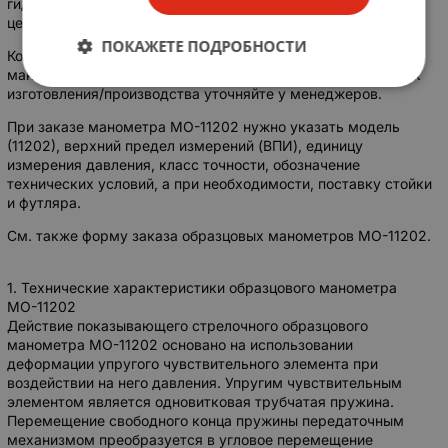
гидравлический и пр.), общего объема заказа и других
ценообразующих факторов.
ПОКАЖЕТЕ ПОДРОБНОСТИ
Конкретные условия поставки и цены, как заказать/купить
манометр МО-11202, наличие на складе в Москве или срок
изготовления/производства уточняйте у менеджеров.
При заказе манометра МО-11202 нужно указать модель
(11202), верхний предел измерений (ВПИ), единицу
измерения давления, класс точности, обозначение
технических условий, а при необходимости, поставку стойки
и футляра.
См. также форму заказа образцовых манометров МО-11202.
1. Технические характеристики образцового манометра
МО-11202
Действие показывающего стрелочного образцового
манометра МО-11202 основано на использовании
деформации упругого чувствительного элемента при
воздействии на него давления. Упругим чувствительным
элементом является одновитковая трубчатая пружина.
Перемещение свободного конца пружины передаточным
механизмом преобразуется в угловое перемещение